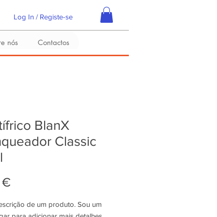
Log In / Registe-se
re nós
Contactos
ífrico BlanX
queador Classic
l
Preço
 €
escrição de um produto. Sou um 
gar para adicionar mais detalhes 