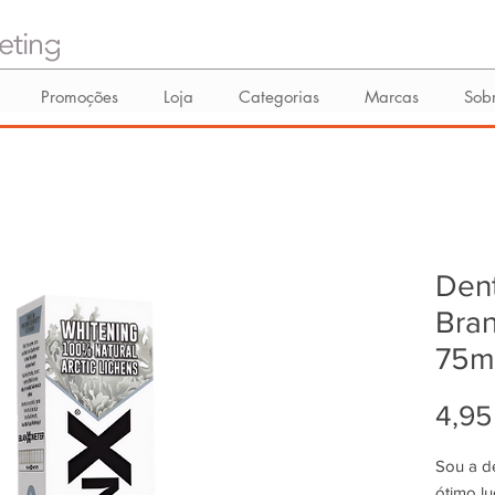
Promoções
Loja
Categorias
Marcas
Sob
Dent
Bran
75m
4,95
Sou a d
ótimo lu