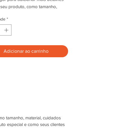
 seu produto, como tamanho, 
, cuidados especiais e instruções 
ade
*
peza.
Adicionar ao carrinho
mo tamanho, material, cuidados
uto especial e como seus clientes