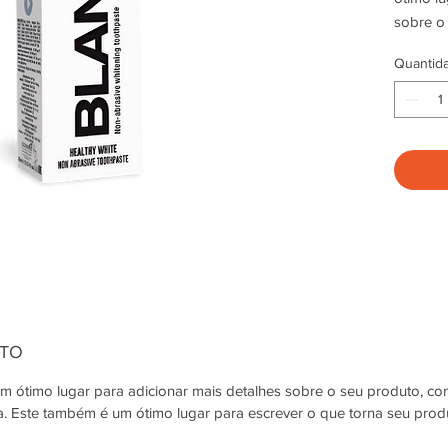
sobre o
material
Quantid
para lim
UTO
 ótimo lugar para adicionar mais detalhes sobre o seu produto, co
za. Este também é um ótimo lugar para escrever o que torna seu prod