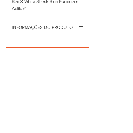
BlanX White Shock Blue Formula e
Actilux®
INFORMAÇÕES DO PRODUTO
Branco imediato. Dentífrico
branqueador para uso diário, baixa
abrasividade. Também pode ser
usado como recarga para os
dispositivos BlanX LED Bite e Tubo.
Termos de Utilização
Política de privacidade
plmm - Medical Marketing | Especialistas em