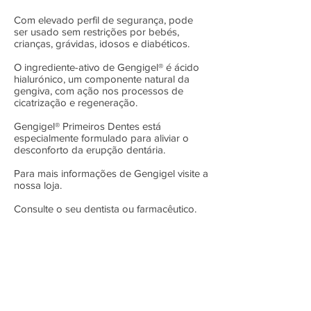
Com elevado perfil de segurança, pode
ser usado sem restrições por bebés,
crianças, grávidas, idosos e diabéticos.
O ingrediente-ativo de Gengigel® é ácido
hialurónico, um componente natural da
gengiva, com ação nos processos de
cicatrização e regeneração.
Gengigel® Primeiros Dentes está
especialmente formulado para aliviar o
desconforto da erupção dentária. ​
Para mais informações de Gengigel visite a
nossa loja. ​
Consulte o seu dentista ou farmacêutico.
Pode aceder
aqui
ao site da marca Gengigel
em português.