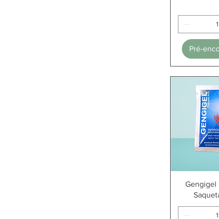
Pré-enc
Visualiza
Gengigel 
Saquet