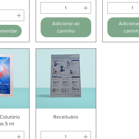
Adicionar ao
Adiciona
omendar
carrinho
carrin
ção rápida
Visualização rápida
Colutório
Receituário
as 5 ml