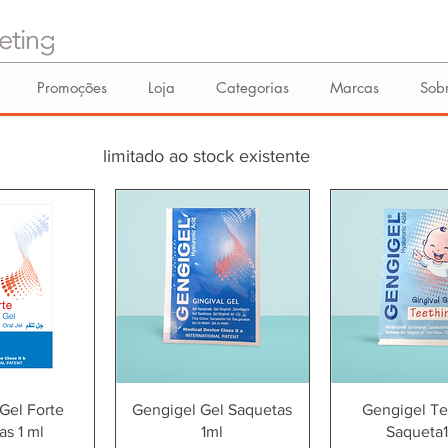
Promoções
Loja
Categorias
Marcas
Sob
limitado ao stock existente
ção rápida
Visualização rápida
Visualização
Gel Forte
Gengigel Gel Saquetas
Gengigel Te
as 1 ml
1ml
Saqueta1