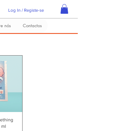
Log In / Registe-se
re nós
Contactos
 rápida
ething
 ml