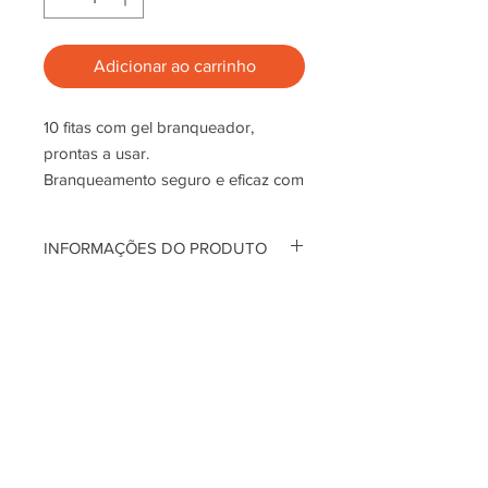
Adicionar ao carrinho
10 fitas com gel branqueador,
prontas a usar.
Branqueamento seguro e eficaz com
resultados profissionais
INFORMAÇÕES DO PRODUTO
Com Oxigénio Molecular Ativo. Nova
tecnologia branqueadora por
oxidação que se liga quimicamente
às manchas na superfície dos
dentes, fragmentando-as e
eliminando-as.
Termos de Utilização