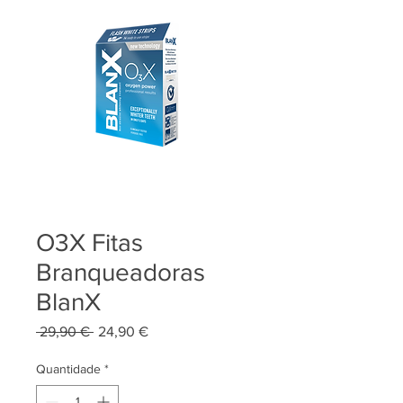
O3X Fitas
Branqueadoras
BlanX
Preço
Preço
 29,90 € 
24,90 €
normal
promocional
Quantidade
*