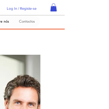
Log In / Registe-se
re nós
Contactos